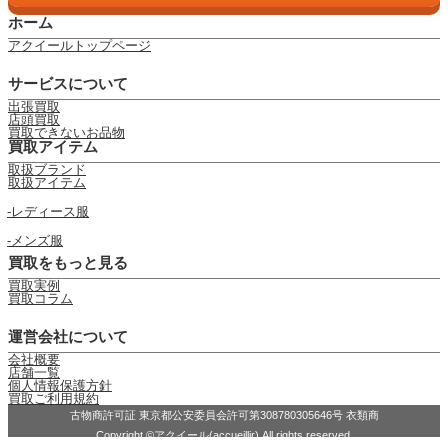
ホーム
アクイールトップページ
サービスについて
出張買取
店頭買取
買取できないお品物
買取アイテム
取扱ブランド
取扱アイテム
レディース服
メンズ服
買取をもっと見る
買取実例
買取コラム
運営会社について
会社概要
店舗一覧
個人情報保護方針
買取ご利用規約
古物商許可証 東京都公安委員会許可第308780305646号 衣類商
Copyright ©アクイール(accueillir) All rights reserved.