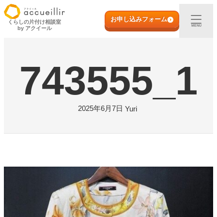
内
初めての方へ
容
お申し込みフォーム
くらしの片付け相談室
MENU
by アクイール
を
ス
出張買取
キ
743555_1
ッ
プ
宅配買取
店頭買取
2025年6月7日
Yuri
ご利用実例
取扱アイテム
店舗一覧