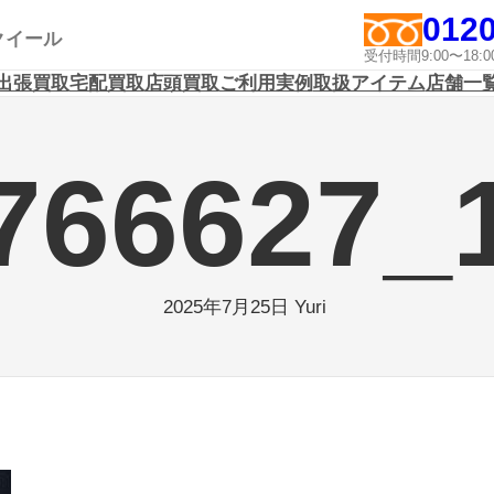
0120
アクイール
受付時間9:00〜1
出張買取
宅配買取
店頭買取
ご利用実例
取扱アイテム
店舗一
766627_
Yuri
2025年7月25日