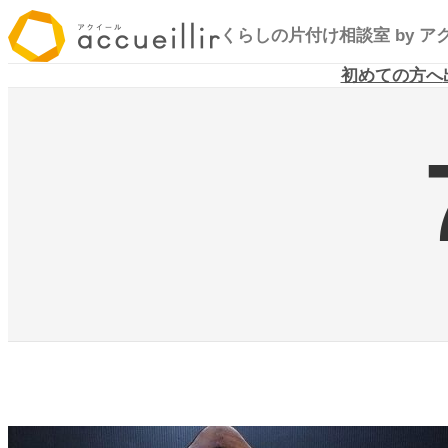
内
くらしの片付け相談室
by 
容
を
初めての方へ
ス
キ
ッ
プ