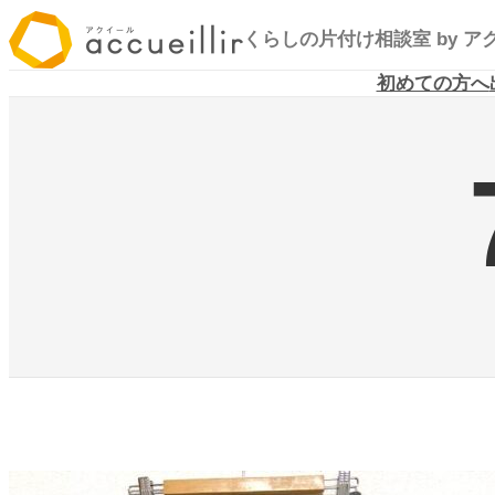
内
くらしの片付け相談室
by 
容
を
初めての方へ
ス
キ
ッ
プ