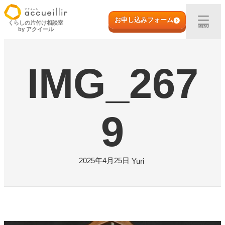
内
初めての方へ
容
お申し込みフォーム
くらしの片付け相談室
MENU
by アクイール
を
ス
出張買取
キ
IMG_267
ッ
プ
宅配買取
店頭買取
9
ご利用実例
2025年4月25日
Yuri
取扱アイテム
店舗一覧