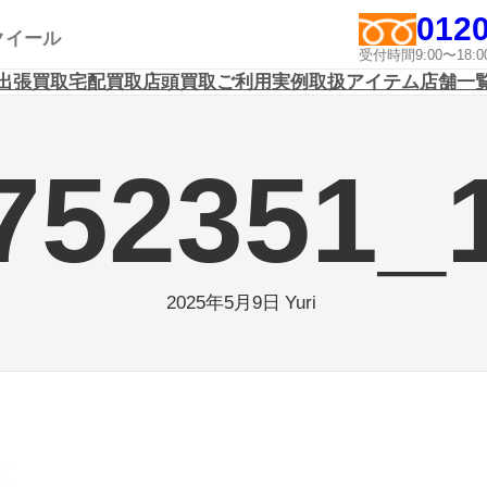
0120
アクイール
受付時間9:00〜1
出張買取
宅配買取
店頭買取
ご利用実例
取扱アイテム
店舗一
752351_
Yuri
2025年5月9日