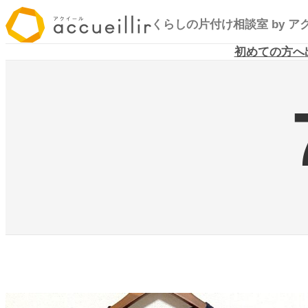
内
くらしの片付け相談室
by 
容
を
初めての方へ
ス
キ
ッ
プ