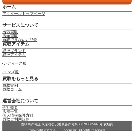
ホーム
アクイールトップページ
サービスについて
出張買取
店頭買取
買取できないお品物
買取アイテム
取扱ブランド
取扱アイテム
レディース服
メンズ服
買取をもっと見る
買取実例
買取コラム
運営会社について
会社概要
店舗一覧
個人情報保護方針
買取ご利用規約
古物商許可証 東京都公安委員会許可第308780305646号 衣類商
Copyright ©アクイール(accueillir) All rights reserved.