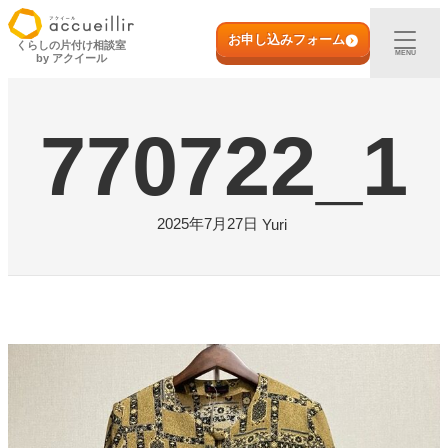
内
初めての方へ
容
お申し込みフォーム
くらしの片付け相談室
MENU
by アクイール
を
ス
出張買取
キ
770722_1
ッ
プ
宅配買取
店頭買取
2025年7月27日
Yuri
ご利用実例
取扱アイテム
店舗一覧