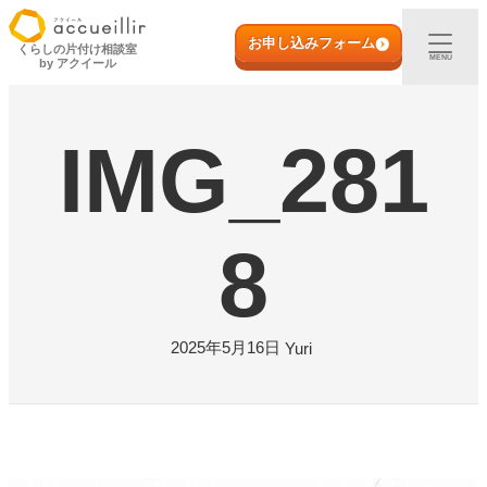
内
初めての方へ
容
お申し込みフォーム
くらしの片付け相談室
MENU
by アクイール
を
ス
出張買取
キ
IMG_281
ッ
プ
宅配買取
店頭買取
8
ご利用実例
2025年5月16日
Yuri
取扱アイテム
店舗一覧