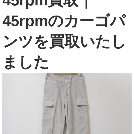
45rpm買取｜
よくある質問
45rpmのカーゴパ
お問い合わせ
0120-29-5302
ンツを買取いたし
受付時間9:00〜18:00（年中無休※年末年始は除く）
お申し込みフォーム
ました