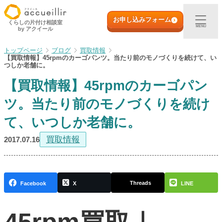
内
初めての方へ
容
お申し込みフォーム
くらしの片付け相談室
MENU
by アクイール
を
ス
出張買取
ブログ
買取情報
キ
【買取情報】45rpmのカーゴパンツ。当たり前のモノづくりを続けて、い
ッ
つしか老舗に。
プ
宅配買取
【買取情報】45rpmのカーゴパン
ツ。当たり前のモノづくりを続け
店頭買取
て、いつしか老舗に。
ご利用実例
買取情報
2017.07.16
取扱アイテム
Threads
Facebook
X
LINE
店舗一覧