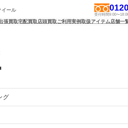
0120
アクイール
受付時間9:00〜1
出張買取
宅配買取
店頭買取
ご利用実例
取扱アイテム
店舗一
要
ング