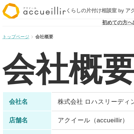
内
くらしの片付け相談室
by 
容
を
初めての方へ
ス
会社概要
キ
ッ
会社概
プ
会社名
株式会社 ロハスリーディ
店舗名
アクイール（accueillir）