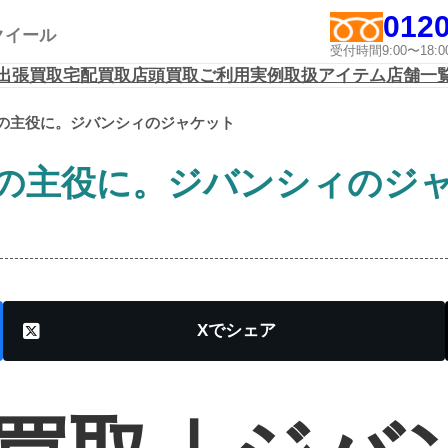
0120
アクイール
受付時間9:00〜1
出張買取
宅配買取
店頭買取
ご利用実例
取扱アイテム
店舗一
の主役に。ジバンシィのジャケット
の主役に。ジバンシィのジ
X