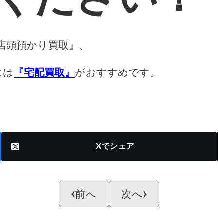
店頭預かり買取』、
には
『宅配買取』
がおすすめです。
X
前へ
次へ