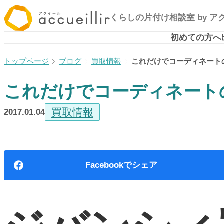
内
くらしの片付け相談室
by 
容
を
初めての方へ
ス
ブログ
買取情報
これだけでコーディネート
キ
ッ
これだけでコーディネート
プ
買取情報
2017.01.04
Facebook