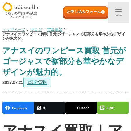
内
初めての方へ
容
お申し込みフォーム
くらしの片付け相談室
MENU
by アクイール
を
ス
出張買取
ブログ
買取情報
キ
アナスイのワンピース買取 首元がゴージャスで裾部分も華やかなデザイ
ッ
ンが魅力的。
プ
宅配買取
アナスイのワンピース買取 首元が
ゴージャスで裾部分も華やかなデ
店頭買取
ザインが魅力的。
ご利用実例
買取情報
2017.07.23
取扱アイテム
Threads
Facebook
X
LINE
店舗一覧