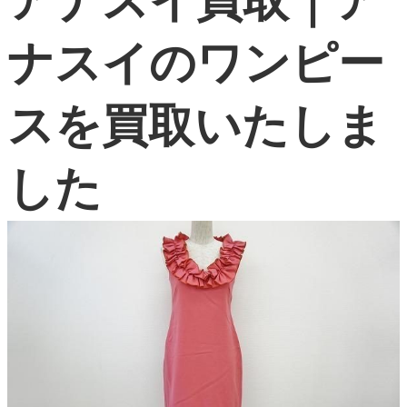
アナスイ買取｜ア
よくある質問
ナスイのワンピー
お問い合わせ
0120-29-5302
スを買取いたしま
受付時間9:00〜18:00（年中無休※年末年始は除く）
お申し込みフォーム
した