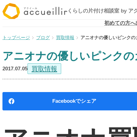
内
くらしの片付け相談室
by 
容
を
初めての方へ
ス
ブログ
買取情報
アニオナの優しいピンクの
キ
ッ
アニオナの優しいピンクの
プ
買取情報
2017.07.05
Facebook