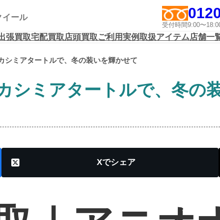
0120
アクイール
受付時間9:00〜1
出張買取
宅配買取
店頭買取
ご利用実例
取扱アイテム
店舗一
カシミアタートルで、冬の装いを輝かせて
カシミアタートルで、冬の
X