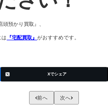
ださい！
店頭預かり買取』、
には
『宅配買取』
がおすすめです。
X
前へ
次へ