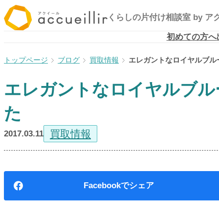
内
くらしの片付け相談室
by 
容
を
初めての方へ
ス
ブログ
買取情報
エレガントなロイヤルブル
キ
ッ
エレガントなロイヤルブル
プ
た
買取情報
2017.03.11
Facebook