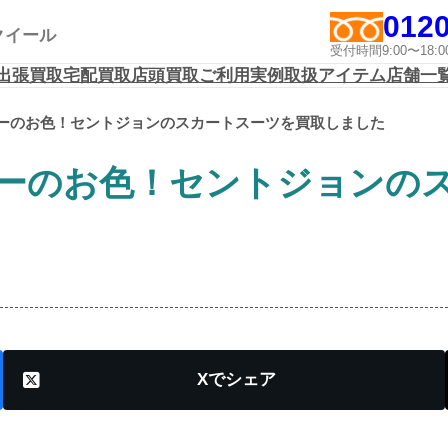
0120
アクイール
受付時間9:00〜1
出張買取
宅配買取
店頭買取
ご利用実例
取扱アイテム
店舗一
ーのお色！セントジョンのスカートスーツを買取しました
ーのお色！セントジョンの
X