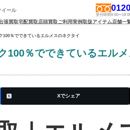
0120
アクイール
受付時間9:00〜1
出張買取
宅配買取
店頭買取
ご利用実例
取扱アイテム
店舗一
ク100％でできているエルメスのネクタイ
ク100％でできているエル
X