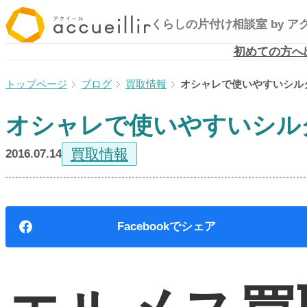
内
くらしの片付け相談室
by 
容
を
初めての方へ
ス
ブログ
買取情報
オシャレで使いやすいシル
キ
ッ
オシャレで使いやすいシル
プ
買取情報
2016.07.14
Facebook