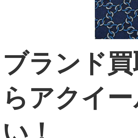
ブランド買
らアクイー
い！