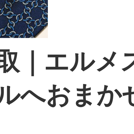
取｜エルメ
ルへおまか