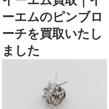
イーエム買取｜イ
よくある質問
ーエムのピンブロ
お問い合わせ
0120-29-5302
ーチを買取いたし
受付時間9:00〜18:00（年中無休※年末年始は除く）
お申し込みフォーム
ました