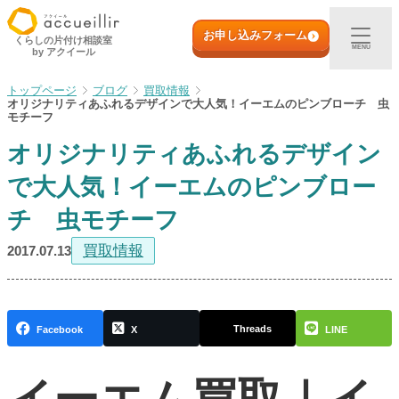
内
初めての方へ
容
お申し込みフォーム
くらしの片付け相談室
MENU
by アクイール
を
ス
出張買取
ブログ
買取情報
キ
オリジナリティあふれるデザインで大人気！イーエムのピンブローチ 虫
ッ
モチーフ
プ
宅配買取
オリジナリティあふれるデザイン
で大人気！イーエムのピンブロー
店頭買取
チ 虫モチーフ
ご利用実例
買取情報
2017.07.13
取扱アイテム
Threads
Facebook
X
LINE
店舗一覧