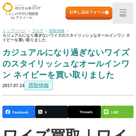
内
初めての方へ
容
お申し込みフォーム
くらしの片付け相談室
MENU
by アクイール
を
ス
出張買取
ブログ
買取情報
キ
カジュアルになり過ぎないワイズのスタイリッシュなオールインワン ネ
ッ
イビーを買い取りました
プ
宅配買取
カジュアルになり過ぎないワイズ
のスタイリッシュなオールインワ
店頭買取
ン ネイビーを買い取りました
ご利用実例
買取情報
2017.07.14
取扱アイテム
Threads
Facebook
X
LINE
店舗一覧