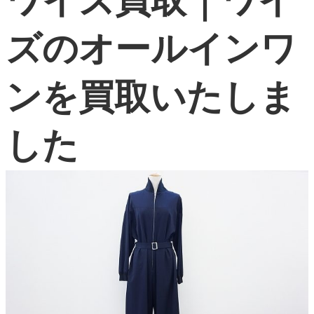
ワイズ買取｜ワイ
よくある質問
ズのオールインワ
お問い合わせ
0120-29-5302
ンを買取いたしま
受付時間9:00〜18:00（年中無休※年末年始は除く）
お申し込みフォーム
した