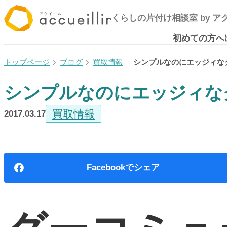
内
くらしの片付け相談室
by 
容
を
初めての方へ
ス
ブログ
買取情報
シンプルなのにエッジィな
キ
ッ
シンプルなのにエッジィな
プ
買取情報
2017.03.17
Facebook