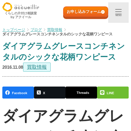
内
初めての方へ
容
お申し込みフォーム
くらしの片付け相談室
MENU
by アクイール
を
ス
出張買取
ブログ
買取情報
キ
ダイアグラムグレースコンチネンタルのシックな花柄ワンピース
ッ
ダイアグラムグレースコンチネン
プ
宅配買取
タルのシックな花柄ワンピース
店頭買取
買取情報
2016.11.08
ご利用実例
Threads
Facebook
X
LINE
取扱アイテム
ダイアグラムグレ
店舗一覧