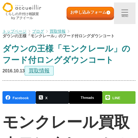
内
初めての方へ
容
お申し込みフォーム
くらしの片付け相談室
MENU
by アクイール
を
ス
出張買取
ブログ
買取情報
キ
ダウンの王様「モンクレール」のフード付ロングダウンコート
ッ
ダウンの王様「モンクレール」の
プ
宅配買取
フード付ロングダウンコート
店頭買取
買取情報
2016.10.13
ご利用実例
Threads
Facebook
X
LINE
取扱アイテム
モンクレール買取
店舗一覧