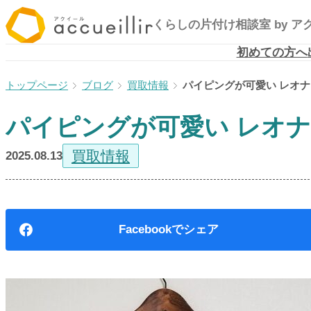
内
くらしの片付け相談室
by 
容
を
初めての方へ
ス
ブログ
買取情報
パイピングが可愛い レオ
キ
ッ
パイピングが可愛い レオ
プ
買取情報
2025.08.13
Facebook