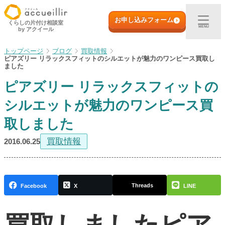
内
初めての方へ
容
お申し込みフォーム
くらしの片付け相談室
MENU
by アクイール
を
ス
出張買取
ブログ
買取情報
キ
ピアズリー リラックスフィットのシルエットが魅力のワンピース買取し
ッ
ました
プ
宅配買取
ピアズリー リラックスフィットの
シルエットが魅力のワンピース買
店頭買取
取しました
ご利用実例
買取情報
2016.06.25
取扱アイテム
Threads
Facebook
X
LINE
店舗一覧