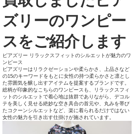
買取しましたピア
よくある質問
ズリーのワンピー
お問い合わせ
0120-29-5302
スをご紹介します
受付時間9:00〜18:00（年中無休※年末年始は除く）
お申し込みフォーム
ピアズリー リラックスフィットのシルエットが魅力のワ
ンピース
ビアズリーはリラクゼーションや柔らかさ、上品さなど
の15のキーワードをもとに女性の持つ柔らかさと凛とし
た雰囲気を醸し出すアイテムを提案するブランドです。
総柄が印象的なこちらのワンピースも、リラックスフィ
ットのシルエットで着心地は抜群でありながら、デコル
テを美しく見せる絶妙な空き具合の首元や、丸みを帯び
たコクーンシルエットなど、楽に着られるだけではない
女性の魅力を引き出す仕掛けが施されています。