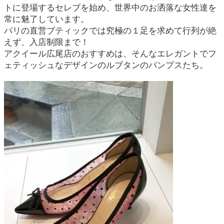
よくある質問
トに登場するセレブを始め、世界中のお洒落な女性達を
常に魅了しています。
パリの直営ブティックでは究極の１足を求めて行列が絶
えず、入店制限まで！
お問い合わせ
アクイール広尾店のおすすめは、そんなエレガントでフ
0120-29-5302
ェティッシュなデザインのルブタンのパンプスたち。
受付時間9:00〜18:00（年中無休※年末年始は除く）
お申し込みフォーム