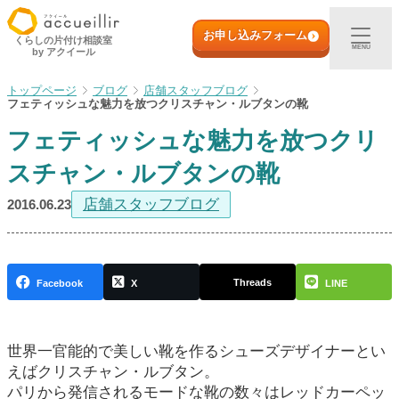
内
初めての方へ
容
お申し込みフォーム
くらしの片付け相談室
MENU
by アクイール
を
ス
出張買取
ブログ
店舗スタッフブログ
キ
フェティッシュな魅力を放つクリスチャン・ルブタンの靴
ッ
フェティッシュな魅力を放つクリ
プ
宅配買取
スチャン・ルブタンの靴
店頭買取
店舗スタッフブログ
2016.06.23
ご利用実例
Threads
Facebook
X
LINE
取扱アイテム
世界一官能的で美しい靴を作るシューズデザイナーとい
店舗一覧
えばクリスチャン・ルブタン。
パリから発信されるモードな靴の数々はレッドカーペッ