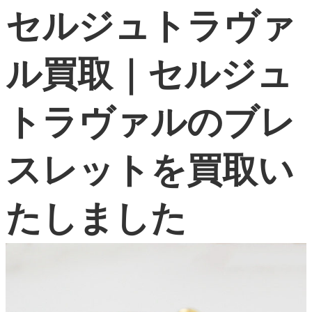
よくある質問
セルジュトラヴァ
ル買取｜セルジュ
お問い合わせ
0120-29-5302
受付時間9:00〜18:00（年中無休※年末年始は除く）
トラヴァルのブレ
お申し込みフォーム
スレットを買取い
たしました