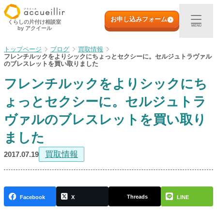
内
初めての方へ
容
お申し込みフォーム
くらしの片付け相談室
MENU
by アクイール
を
ス
出張買取
ブログ
買取情報
キ
フレンチルックをよりシックにちょっとセクシーに。セルジュトラヴァル
ッ
のブレスレットを買い取りました
プ
宅配買取
フレンチルックをよりシックにち
ょっとセクシーに。セルジュトラ
店頭買取
ヴァルのブレスレットを買い取り
ご利用実例
ました
買取情報
2017.07.19
取扱アイテム
店舗一覧
Threads
Facebook
X
LINE