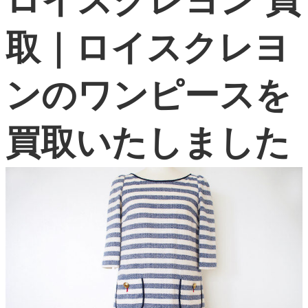
ロイスクレヨン 買
よくある質問
取｜ロイスクレヨ
お問い合わせ
0120-29-5302
ンのワンピースを
受付時間9:00〜18:00（年中無休※年末年始は除く）
お申し込みフォーム
買取いたしました