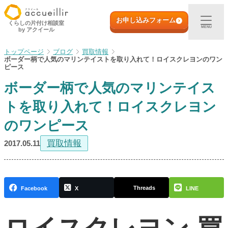
内
初めての方へ
容
お申し込みフォーム
くらしの片付け相談室
MENU
by アクイール
を
ス
出張買取
ブログ
買取情報
キ
ボーダー柄で人気のマリンテイストを取り入れて！ロイスクレヨンのワン
ッ
ピース
プ
宅配買取
ボーダー柄で人気のマリンテイス
トを取り入れて！ロイスクレヨン
店頭買取
のワンピース
ご利用実例
買取情報
2017.05.11
取扱アイテム
Threads
Facebook
X
LINE
店舗一覧