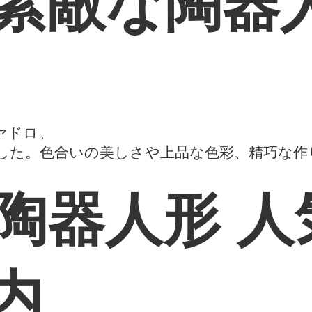
素敵な陶器
ヤドロ。
した。色合いの美しさや上品な色彩、精巧な作
陶器人形 人
内