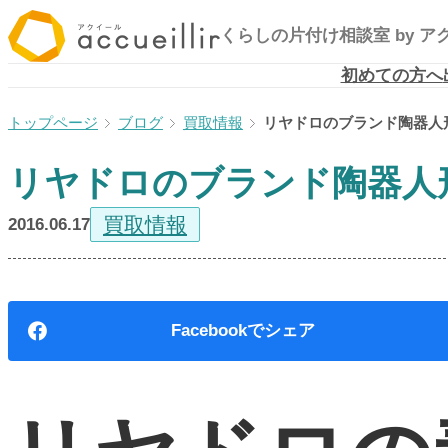
内
くらしの片付け相談室
by 
容
を
初めての方へ
ス
ブログ
買取情報
リヤドロのブランド陶器人
キ
ッ
リヤドロのブランド陶器人
プ
買取情報
2016.06.17
Facebook