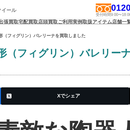
0120
アクイール
受付時間9:00〜1
出張買取
宅配買取
店頭買取
ご利用実例
取扱アイテム
店舗一
形（フィグリン）バレリーナを買取しました
形（フィグリン）バレリー
X