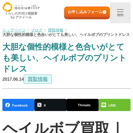
内
初めての方へ
容
お申し込みフォーム
くらしの片付け相談室
MENU
by アクイール
を
ス
出張買取
ブログ
買取情報
キ
大胆な個性的模様と色合いがとても美しい、ヘイルボブのプリントドレス
ッ
大胆な個性的模様と色合いがとて
プ
宅配買取
も美しい、ヘイルボブのプリント
店頭買取
ドレス
買取情報
2017.06.14
ご利用実例
取扱アイテム
Threads
Facebook
X
LINE
店舗一覧
ヘイルボブ買取｜