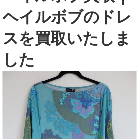
よくある質問
ヘイルボブのドレ
お問い合わせ
スを買取いたしま
0120-29-5302
受付時間9:00〜18:00（年中無休※年末年始は除く）
お申し込みフォーム
した