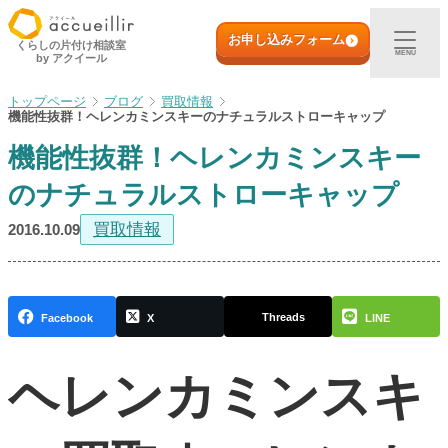
内
初めての方へ
容
お申し込みフォーム
くらしの片付け相談室
MENU
by アクイール
を
ス
出張買取
ブログ
買取情報
キ
機能性抜群！ヘレンカミンスキーのナチュラルストローキャップ
ッ
機能性抜群！ヘレンカミンスキー
プ
宅配買取
のナチュラルストローキャップ
店頭買取
買取情報
2016.10.09
ご利用実例
Threads
Facebook
X
LINE
取扱アイテム
ヘレンカミンスキ
店舗一覧