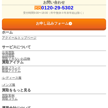
よくある質問
お問い合わせ
0120-29-5302
受付時間9:00〜18:00（年中無休※年末年始は除く）
お問い合わせ
お申し込みフォーム
0120-29-5302
ホーム
受付時間9:00〜18:00（年中無休※年末年始は除く）
アクイールトップページ
お申し込みフォーム
サービスについて
出張買取
店頭買取
買取できないお品物
買取アイテム
取扱ブランド
取扱アイテム
レディース服
メンズ服
買取をもっと見る
買取実例
買取コラム
運営会社について