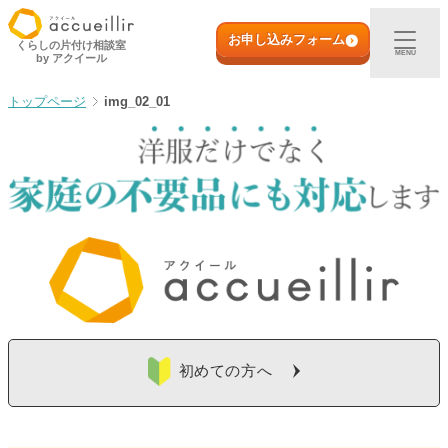
内
初めての方へ
容
お申し込みフォーム
くらしの片付け相談室
MENU
by アクイール
を
ス
出張買取
img_02_01
キ
ッ
プ
宅配買取
店頭買取
ご利用実例
取扱アイテム
初めての方へ
店舗一覧