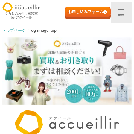
内
初めての方へ
容
お申し込みフォーム
くらしの片付け相談室
MENU
by アクイール
を
ス
出張買取
og image_top
キ
ッ
プ
宅配買取
店頭買取
ご利用実例
取扱アイテム
店舗一覧