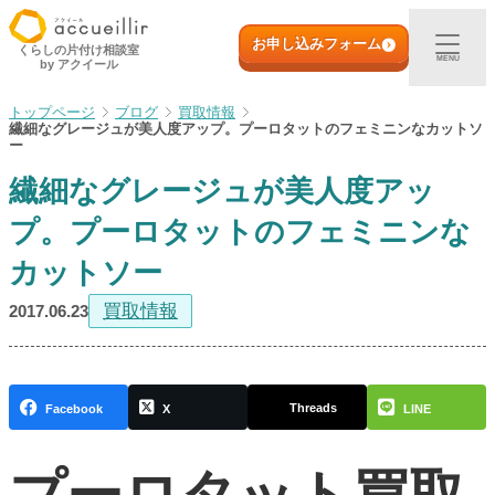
内
初めての方へ
容
お申し込みフォーム
くらしの片付け相談室
MENU
by アクイール
を
ス
出張買取
ブログ
買取情報
キ
繊細なグレージュが美人度アップ。プーロタットのフェミニンなカットソ
ッ
ー
プ
宅配買取
繊細なグレージュが美人度アッ
プ。プーロタットのフェミニンな
店頭買取
カットソー
ご利用実例
買取情報
2017.06.23
取扱アイテム
Threads
Facebook
X
LINE
店舗一覧