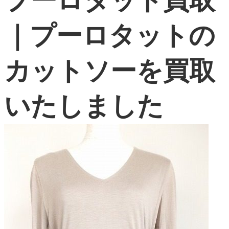
プーロタット買取
よくある質問
｜プーロタットの
お問い合わせ
0120-29-5302
カットソーを買取
受付時間9:00〜18:00（年中無休※年末年始は除く）
お申し込みフォーム
いたしました