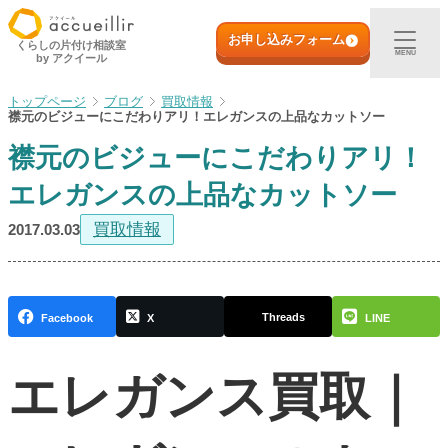
内
初めての方へ
容
お申し込みフォーム
くらしの片付け相談室
MENU
by アクイール
を
ス
出張買取
ブログ
買取情報
キ
襟元のビジューにこだわりアリ！エレガンスの上品なカットソー
ッ
襟元のビジューにこだわりアリ！
プ
宅配買取
エレガンスの上品なカットソー
店頭買取
買取情報
2017.03.03
ご利用実例
Threads
Facebook
X
LINE
取扱アイテム
エレガンス買取｜
店舗一覧