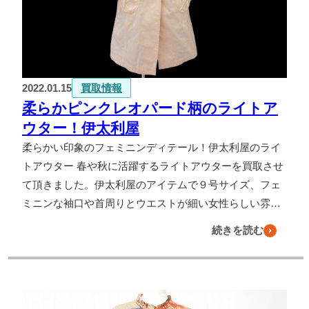
よくある質問
お問い合わせ
0120-29-5302
2022.01.15
買取情報
受付時間9:00〜18:00（年中無休※年末年始は除く）
柔らかピンクレオパード柄のライトア
お申し込みフォーム
ウター！伊太利屋
柔らかい印象のフェミニンディテール！伊太利屋のライ
トアウター 春や秋に活躍するライトアウターを買取させ
て頂きました。伊太利屋のアイテムで９号サイズ、フェ
ミニンな袖口や首周りとウエストが細い女性らしい雰…
続きを読む