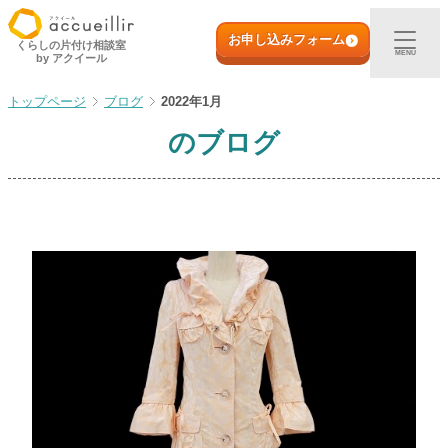
内
初めての方へ
容
お申し込みフォーム
くらしの片付け相談室
MENU
by アクイール
を
ス
出張買取
ブログ
2022年1月
キ
ッ
のブログ
プ
宅配買取
店頭買取
ご利用実例
取扱アイテム
店舗一覧