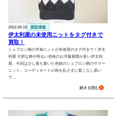
よくある質問
お問い合わせ
2022.09.16
買取情報
0120-29-5302
伊太利屋の未使用ニットをタグ付きで
受付時間9:00〜18:00（年中無休※年末年始は除く）
買取！
お申し込みフォーム
シェブロン柄の半袖ニットが未使用のタグ付きで！伊太
利屋 大胆な柄や明るい色味のお洋服展開が多い伊太利
屋。今回は少し落ち着いた色味のシェブロン柄のサマー
ニット。コーディネートの和を乱さずに着こなし易い
ア…
続きを読む