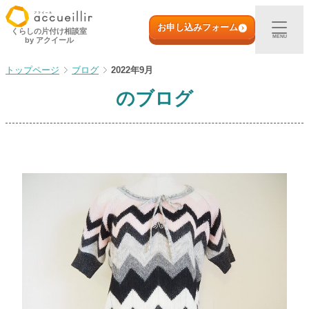
内
初めての方へ
容
お申し込みフォーム
くらしの片付け相談室
MENU
by アクイール
を
ス
出張買取
ブログ
2022年9月
キ
ッ
のブログ
プ
宅配買取
店頭買取
ご利用実例
取扱アイテム
店舗一覧