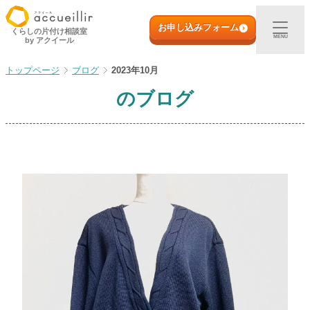
内
初めての方へ
容
お申し込みフォーム
くらしの片付け相談室
MENU
by アクイール
を
ス
出張買取
ブログ
2023年10月
キ
ッ
のブログ
プ
宅配買取
店頭買取
ご利用実例
取扱アイテム
店舗一覧