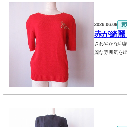
2026.06.09
買
赤が綺麗
さわやかな印
麗な雰囲気を