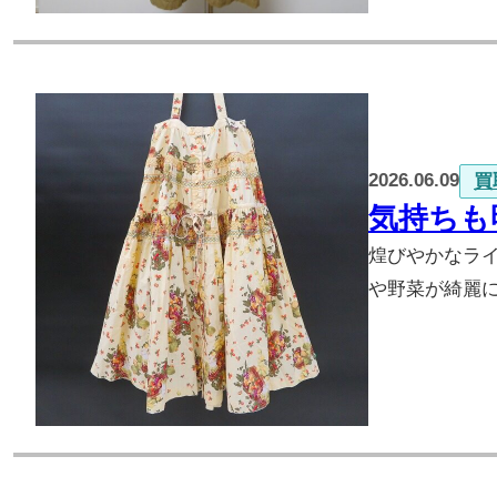
2026.06.09
買
気持ちも
煌びやかなラ
や野菜が綺麗