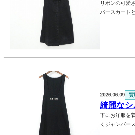
リボンの可愛
パースカート
2026.06.09
買
綺麗なシ
下にお洋服を着
くジャンパー