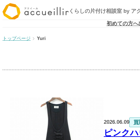
内
くらしの片付け相談室
by 
容
を
初めての方へ
ス
Yuri
キ
ッ
プ
2026.06.09
買
ピンクハ