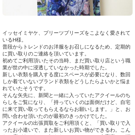
よくある質問
お問い合わせ
イッセイミヤケ、プリーツプリーズをこよなく愛されて
0120-29-5302
いるH様。
受付時間9:00〜18:00（年中無休※年末年始は除く）
普段からトレンドのお洋服をお召しになるため、定期的
お申し込みフォーム
に買い取りのご連絡を頂いています。
初めてご利用頂いたその当時、まだ買い取り店という職
業が世の中に浸透していなかった時期でした。
新しい衣類を購入する度にスペースが必要になり、数回
しか着ていないブランド衣類をどうしたらよいかと悩ま
れていたそうです。
そんな矢先に、新聞と一緒に入っていたアクイールのち
らしをご覧になり、「持っていくのは面倒だけど、自宅
に来て買い取ってもらえるならお願いします。」と、お
問い合わせ頂いたのが最初のきっかけでした。
アクイールの出張買取をご利用頂くと、「買い取りで入
ったお小遣いで、また新しいお買い物ができるわ。こん