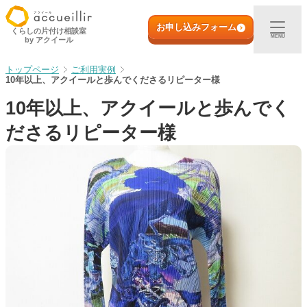
内
初めての方へ
容
お申し込みフォーム
くらしの片付け相談室
MENU
by アクイール
を
ス
出張買取
ご利用実例
キ
10年以上、アクイールと歩んでくださるリピーター様
ッ
10年以上、アクイールと歩んでく
プ
宅配買取
ださるリピーター様
店頭買取
ご利用実例
取扱アイテム
店舗一覧