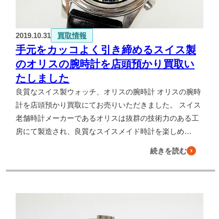
よくある質問
2019.10.31
買取情報
お問い合わせ
手元をカッコよく引き締めるスイス製
0120-29-5302
のオリスの腕時計を店頭預かり買取い
受付時間9:00〜18:00（年中無休※年末年始は除く）
たしました
お申し込みフォーム
良質なスイス製ウォッチ、オリスの腕時計 オリスの腕時
計を店頭預かり買取にてお売りいただきました。 スイス
老舗時計メーカーであるオリスは抜群の技術力のある工
房にて製造され、良質なスイスメイド時計を楽しめ…
続きを読む