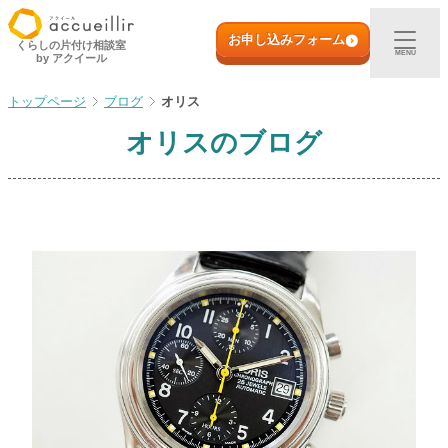
内
初めての方へ
容
お申し込みフォーム
くらしの片付け相談室
MENU
by アクイール
を
ス
出張買取
ブログ
オリス
キ
ッ
オリス
のブログ
プ
宅配買取
店頭買取
ご利用実例
取扱アイテム
店舗一覧