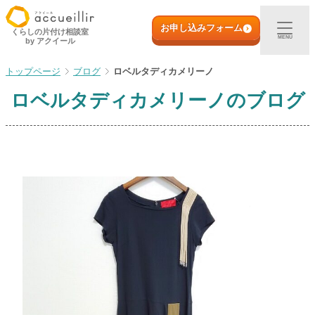
内
初めての方へ
容
お申し込みフォーム
くらしの片付け相談室
MENU
by アクイール
を
ス
出張買取
ブログ
ロベルタディカメリーノ
キ
ッ
ロベルタディカメリーノ
のブログ
プ
宅配買取
店頭買取
ご利用実例
取扱アイテム
店舗一覧