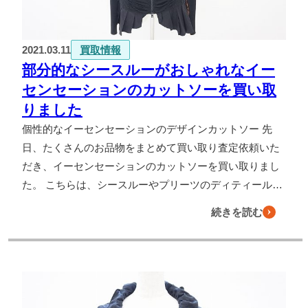
よくある質問
2021.03.11
買取情報
お問い合わせ
部分的なシースルーがおしゃれなイー
0120-29-5302
センセーションのカットソーを買い取
受付時間9:00〜18:00（年中無休※年末年始は除く）
りました
お申し込みフォーム
個性的なイーセンセーションのデザインカットソー 先
日、たくさんのお品物をまとめて買い取り査定依頼いた
だき、イーセンセーションのカットソーを買い取りまし
た。 こちらは、シースルーやプリーツのディティール…
続きを読む