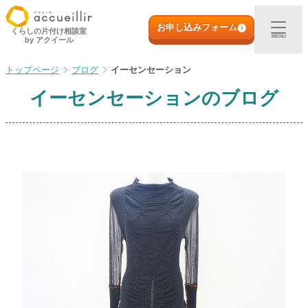
内
初めての方へ
容
お申し込みフォーム
くらしの片付け相談室
MENU
by アクイール
を
ス
出張買取
ブログ
イーセンセーション
キ
ッ
イーセンセーション
のブログ
プ
宅配買取
店頭買取
ご利用実例
取扱アイテム
店舗一覧