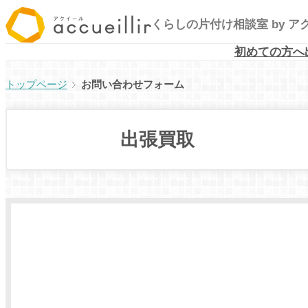
内
くらしの片付け相談室
by 
容
を
初めての方へ
ス
お問い合わせフォーム
キ
ッ
プ
出張買取