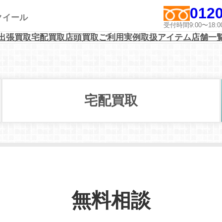
0120
アクイール
受付時間9:00〜1
出張買取
宅配買取
店頭買取
ご利用実例
取扱アイテム
店舗一
宅配買取
無料相談