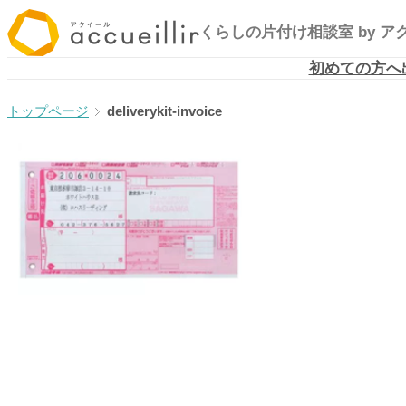
内
くらしの片付け相談室
by 
容
を
初めての方へ
ス
deliverykit-invoice
キ
ッ
プ