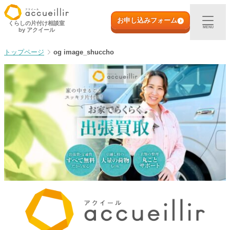
内
初めての方へ
容
お申し込みフォーム
くらしの片付け相談室
MENU
by アクイール
を
ス
出張買取
og image_shuccho
キ
ッ
プ
宅配買取
店頭買取
ご利用実例
取扱アイテム
店舗一覧