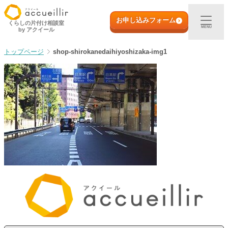
内
初めての方へ
容
お申し込みフォーム
くらしの片付け相談室
MENU
by アクイール
を
ス
出張買取
shop-shirokanedaihiyoshizaka-img1
キ
ッ
プ
宅配買取
店頭買取
ご利用実例
取扱アイテム
店舗一覧