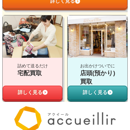
詳しく見る
ン
ク
グ
グ
ル
ル
ー
ー
プ
プ
リ
リ
ン
ン
ク
ク
詰めて送るだけ
お出かけついでに
宅配買取
店頭(預かり)
買取
詳しく見る
詳しく見る