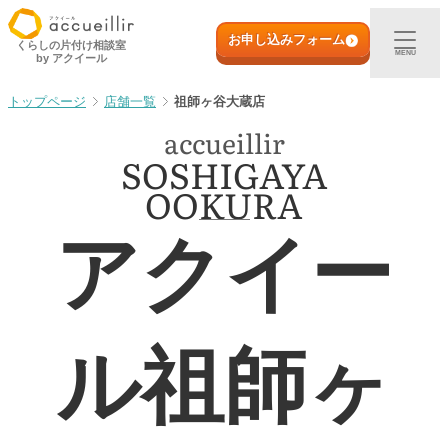
内
初めての方へ
容
お申し込みフォーム
くらしの片付け相談室
MENU
by アクイール
を
ス
出張買取
店舗一覧
祖師ヶ谷大蔵店
キ
accueillir
ッ
プ
SOSHIGAYA
宅配買取
OOKURA
店頭買取
アクイー
ご利用実例
取扱アイテム
ル祖師ヶ
店舗一覧