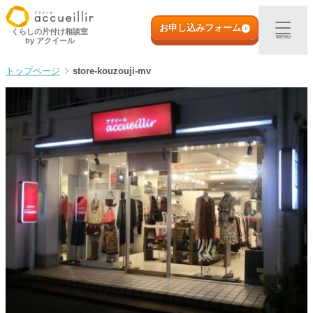
内
初めての方へ
容
お申し込みフォーム
くらしの片付け相談室
MENU
by アクイール
を
ス
出張買取
store-kouzouji-mv
キ
ッ
プ
宅配買取
店頭買取
ご利用実例
取扱アイテム
店舗一覧