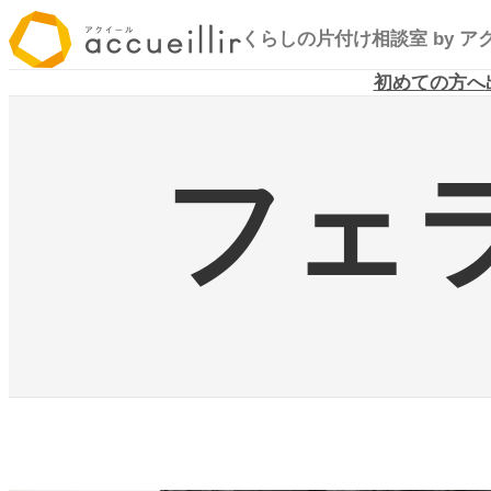
内
くらしの片付け相談室
by 
容
を
初めての方へ
ス
キ
ッ
フェラ
プ