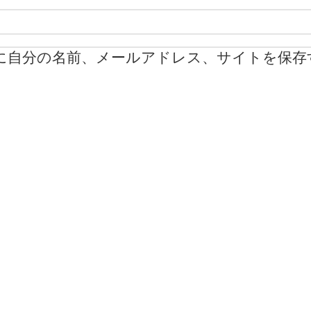
に自分の名前、メールアドレス、サイトを保存