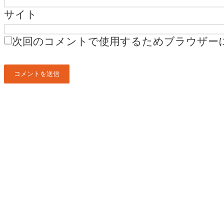
サイト
次回のコメントで使用するためブラウザー