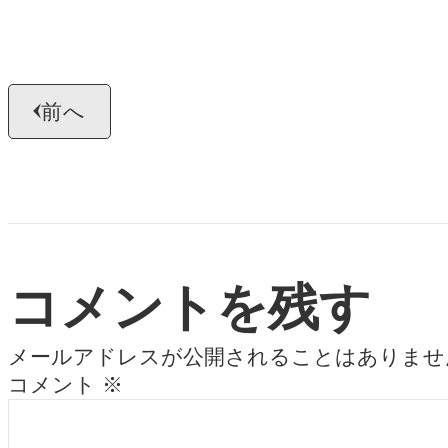
前へ
コメントを残す
メールアドレスが公開されることはありませ
コメント
※