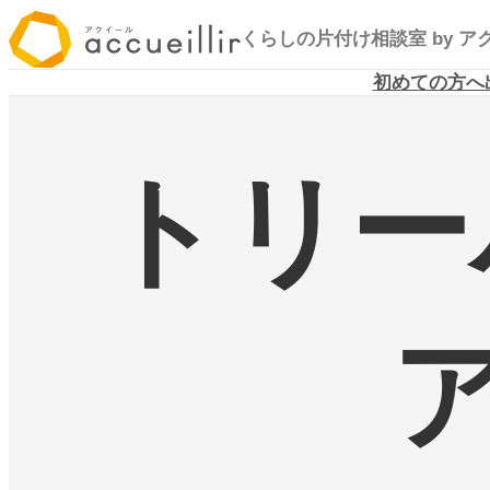
内
くらしの片付け相談室
by 
容
を
初めての方へ
ス
キ
ッ
トリー
プ
ア