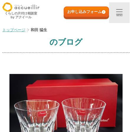
内
初めての方へ
容
お申し込みフォーム
くらしの片付け相談室
MENU
by アクイール
を
ス
出張買取
和田 猛生
キ
ッ
のブログ
プ
宅配買取
店頭買取
ご利用実例
取扱アイテム
店舗一覧