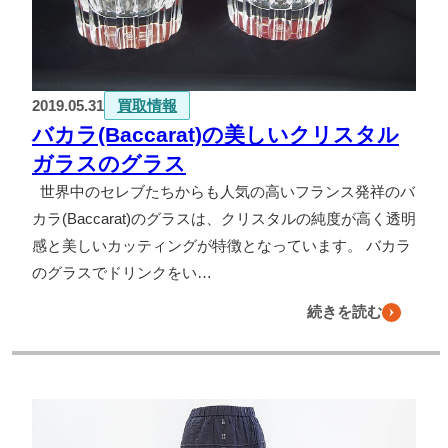
よくある質問
お問い合わせ
2019.05.31
買取情報
0120-29-5302
バカラ(Baccarat)の美しいクリスタル
受付時間9:00〜18:00（年中無休※年末年始は除く）
ガラスのグラス
お申し込みフォーム
世界中のセレブたちからも人気の高いフランス発祥のバ
カラ(Baccarat)のグラスは、クリスタルの純度が高く透明
感と美しいカッティングが特徴となっています。 バカラ
のグラスでドリンクをい…
続きを読む