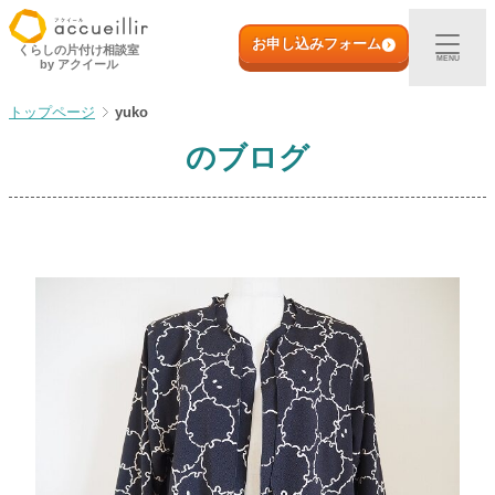
内
初めての方へ
容
お申し込みフォーム
くらしの片付け相談室
MENU
by アクイール
を
ス
出張買取
yuko
キ
ッ
のブログ
プ
宅配買取
店頭買取
ご利用実例
取扱アイテム
店舗一覧