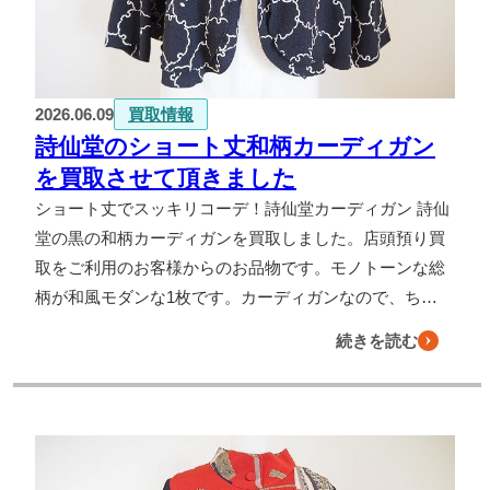
よくある質問
お問い合わせ
2026.06.09
買取情報
0120-29-5302
詩仙堂のショート丈和柄カーディガン
受付時間9:00〜18:00（年中無休※年末年始は除く）
を買取させて頂きました
お申し込みフォーム
ショート丈でスッキリコーデ！詩仙堂カーディガン 詩仙
堂の黒の和柄カーディガンを買取しました。店頭預り買
取をご利用のお客様からのお品物です。モノトーンな総
柄が和風モダンな1枚です。カーディガンなので、ち…
続きを読む